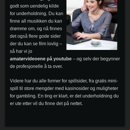
godt som uendelig kilde
for underholdning. Du kan
finne all musikken du kan
drømme om, og nå finnes
det også flere gode sider
der du kan se film lovlig –
så har vi jo
amatørvideoene på youtube
– og selv der begynner
de profesjonelle å ta over.
Videre har du alle former for spillsider, fra gratis mini-
spill til store mengder med kasinosider og muligheter
for gambling. En ting er klart, er det underholdning du
er ute etter vil du finne det på nettet.