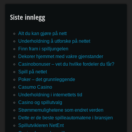
Siste innlegg
Alt du kan gjøre på nett
Underholdning å utforske på nettet
Finn fram i spilljungelen
Dekorer hjemmet med vakre gjenstander
Casinobonuser – vet du hvilke fordeler du får?
Spill på nettet
Poker – det grunnleggende
Casumo Casino
Underholdning i internettets tid
Casino og spillutvalg
Strømmemulighetene som endret verden
Dette er de beste spilleautomatene i bransjen
Spillutvikleren NetEnt